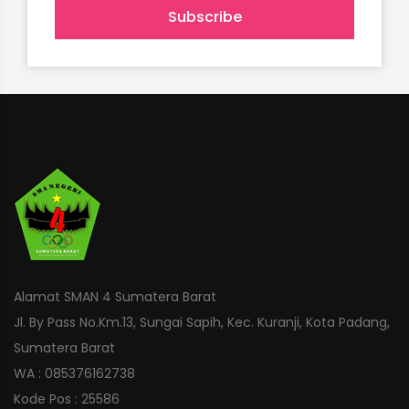
Subscribe
Alamat SMAN 4 Sumatera Barat
Jl. By Pass No.Km.13, Sungai Sapih, Kec. Kuranji, Kota Padang,
Sumatera Barat
WA : 085376162738
Kode Pos : 25586