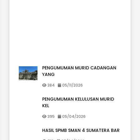
Daf
2026
CAD
[...]
PENGUMUMAN MURID CADANGAN
YANG
384
05/11/2026
PENGUMUMAN KELULUSAN MURID
KEL
395
05/04/2026
HASIL SPMB SMAN 4 SUMATERA BAR