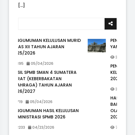
[...]
MURID
PENGUMUMAN MURID CADANGAN
YANG LULUS PADA SPMB 2026/2027
384
05/11/2026
PENGUMUMAN KELULUSAN MURID
ERA
KELAS XII TAHUN AJARAN
2025/2026
N
395
05/04/2026
HASIL SPMB SMAN 4 SUMATERA
BARAT (KEBERBAKATAN
USAN
OLAHRAGA) TAHUN AJARAN
2026/2027
719
05/04/2026