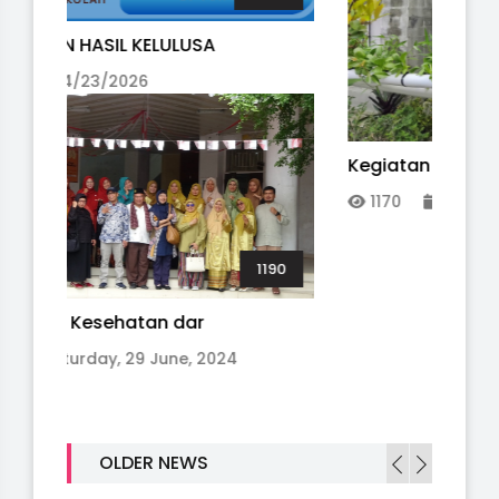
1170
Kegiatan Projek Penguatan
1170
10/31/2024
0
PEN
2
OLDER NEWS